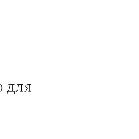
p для