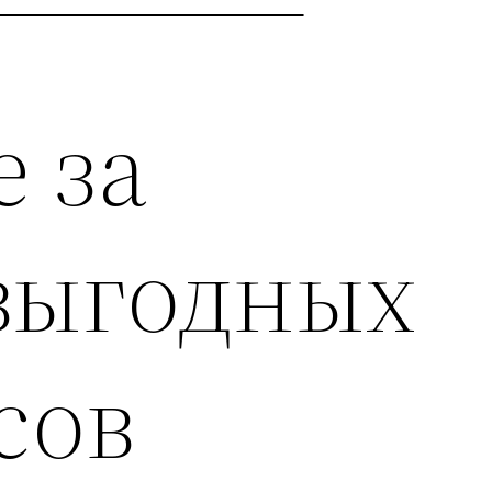
 за
 выгодных
сов