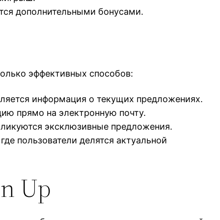
ются дополнительными бонусами.
колько эффективных способов:
овляется информация о текущих предложениях.
ию прямо на электронную почту.
убликуются эксклюзивные предложения.
где пользователи делятся актуальной
in Up