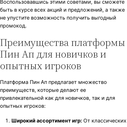
Воспользовавшись этими советами, вы сможете
быть в курсе всех акций и предложений, а также
не упустите возможность получить выгодный
промокод.
Преимущества платформы
Пин Ап для новичков и
опытных игроков
Платформа Пин Ап предлагает множество
преимуществ, которые делают ее
привлекательной как для новичков, так и для
опытных игроков:
Широкий ассортимент игр:
От классических