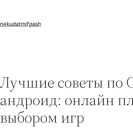
Skip
to
content
nekudatmifgash
Лучшие советы по 
андроид: онлайн п
выбором игр