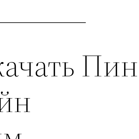
качать Пин
айн
им