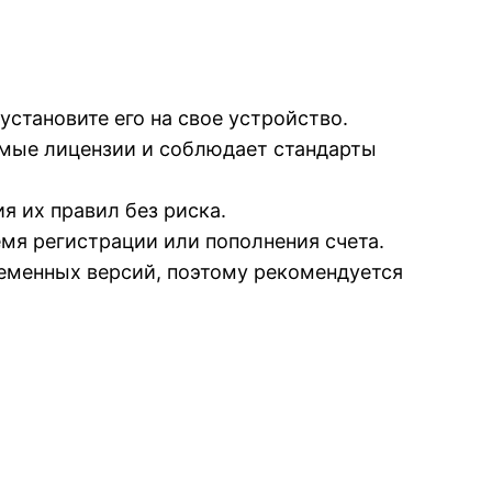
установите его на свое устройство.
имые лицензии и соблюдает стандарты
я их правил без риска.
мя регистрации или пополнения счета.
менных версий, поэтому рекомендуется