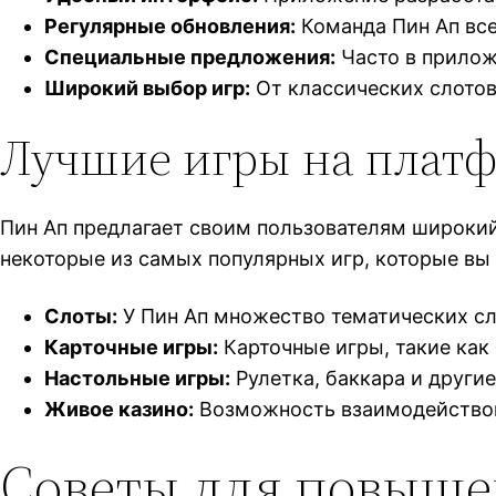
Регулярные обновления:
Команда Пин Ап все
Специальные предложения:
Часто в прилож
Широкий выбор игр:
От классических слотов
Лучшие игры на плат
Пин Ап предлагает своим пользователям широкий
некоторые из самых популярных игр, которые вы
Слоты:
У Пин Ап множество тематических сл
Карточные игры:
Карточные игры, такие как
Настольные игры:
Рулетка, баккара и други
Живое казино:
Возможность взаимодействов
Советы для повыше