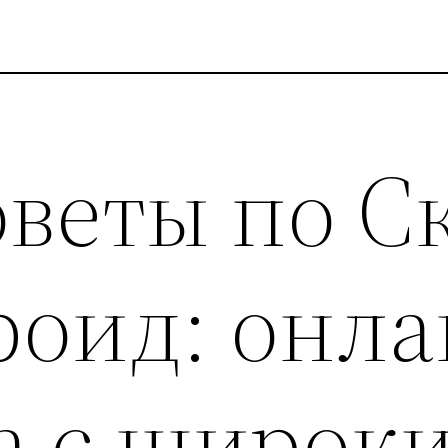
веты по С
роид: онл
а с широк