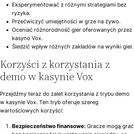
Eksperymentować z różnymi strategiami bez
ryzyka.
Przećwiczyć umiejętności w grze na żywo.
Oceniać różnorodność gier oferowanych przez
kasyno Vox.
Śledzić wpływ różnych zakładów na wyniki gier.
Korzyści z korzystania z
demo w kasynie Vox
Przejdźmy teraz do zalet korzystania z trybu demo
w kasynie Vox. Ten tryb oferuje szereg
wartościowych korzyści:
Bezpieczeństwo finansowe:
Gracze mogą grać