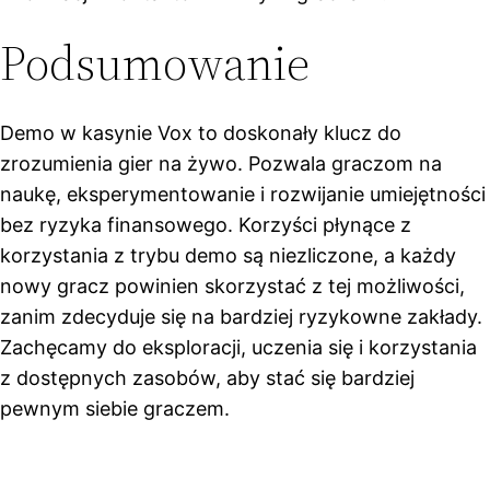
Podsumowanie
Demo w kasynie Vox to doskonały klucz do
zrozumienia gier na żywo. Pozwala graczom na
naukę, eksperymentowanie i rozwijanie umiejętności
bez ryzyka finansowego. Korzyści płynące z
korzystania z trybu demo są niezliczone, a każdy
nowy gracz powinien skorzystać z tej możliwości,
zanim zdecyduje się na bardziej ryzykowne zakłady.
Zachęcamy do eksploracji, uczenia się i korzystania
z dostępnych zasobów, aby stać się bardziej
pewnym siebie graczem.