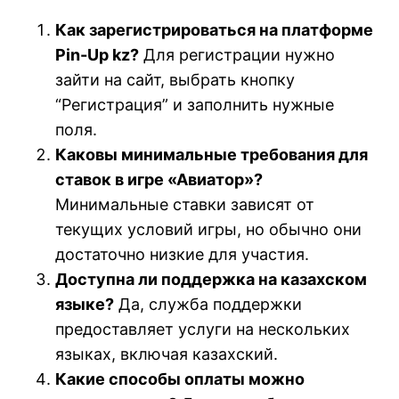
Как зарегистрироваться на платформе
Pin-Up kz?
Для регистрации нужно
зайти на сайт, выбрать кнопку
“Регистрация” и заполнить нужные
поля.
Каковы минимальные требования для
ставок в игре «Авиатор»?
Минимальные ставки зависят от
текущих условий игры, но обычно они
достаточно низкие для участия.
Доступна ли поддержка на казахском
языке?
Да, служба поддержки
предоставляет услуги на нескольких
языках, включая казахский.
Какие способы оплаты можно