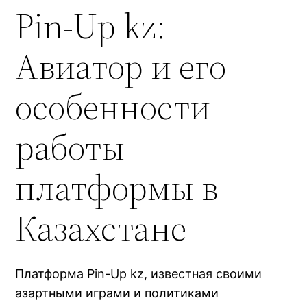
Pin-Up kz:
Авиатор и его
особенности
работы
платформы в
Казахстане
Платформа Pin-Up kz, известная своими
азартными играми и политиками