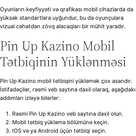
Oyunların keyfiyyəti və qrafikası mobil cihazlarda da
yüksək standartlara uyğundur, bu da oyunçulara
vizual cəhətdən zövq alacaqları bir mühit yaradır.
Pin Up Kazino Mobil
Tətbiqinin Yüklənməsi
Pin Up Kazino mobil tətbiqini yükləmək çox asandır.
İstifadəçilər, rəsmi veb saytına daxil olaraq, aşağıdakı
addımları izləyə bilərlər:
Rəsmi Pin Up Kazino veb saytına daxil olun.
Mobil tətbiq yükləmə bölümünə keçin.
IOS və ya Android üçün tətbiqi seçin.