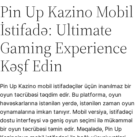
Pin Up Kazino Mobil
İstifadə: Ultimate
Gaming Experience
Kəşf Edin
Pin Up Kazino mobil istifadəçilər üçün inanılmaz bir
oyun təcrübəsi təqdim edir. Bu platforma, oyun
həvəskarlarına istənilən yerdə, istənilən zaman oyun
oynamalarına imkan tanıyır. Mobil versiya, istifadəçi
dostu interfeysi və geniş oyun seçimi ilə mükəmməl
bir oyun təcrübəsi təmin edir. Məqalədə, Pin Up