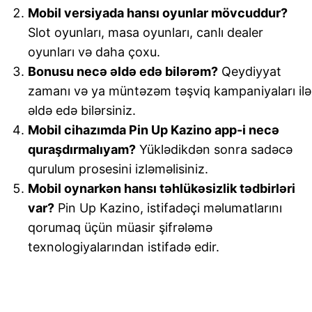
Mobil versiyada hansı oyunlar mövcuddur?
Slot oyunları, masa oyunları, canlı dealer
oyunları və daha çoxu.
Bonusu necə əldə edə bilərəm?
Qeydiyyat
zamanı və ya müntəzəm təşviq kampaniyaları ilə
əldə edə bilərsiniz.
Mobil cihazımda Pin Up Kazino app-i necə
quraşdırmalıyam?
Yüklədikdən sonra sadəcə
qurulum prosesini izləməlisiniz.
Mobil oynarkən hansı təhlükəsizlik tədbirləri
var?
Pin Up Kazino, istifadəçi məlumatlarını
qorumaq üçün müasir şifrələmə
texnologiyalarından istifadə edir.