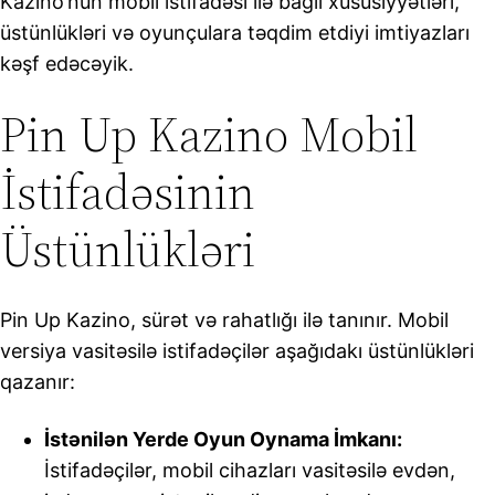
Kazino’nun mobil istifadəsi ilə bağlı xüsusiyyətləri,
üstünlükləri və oyunçulara təqdim etdiyi imtiyazları
kəşf edəcəyik.
Pin Up Kazino Mobil
İstifadəsinin
Üstünlükləri
Pin Up Kazino, sürət və rahatlığı ilə tanınır. Mobil
versiya vasitəsilə istifadəçilər aşağıdakı üstünlükləri
qazanır:
İstənilən Yerde Oyun Oynama İmkanı:
İstifadəçilər, mobil cihazları vasitəsilə evdən,