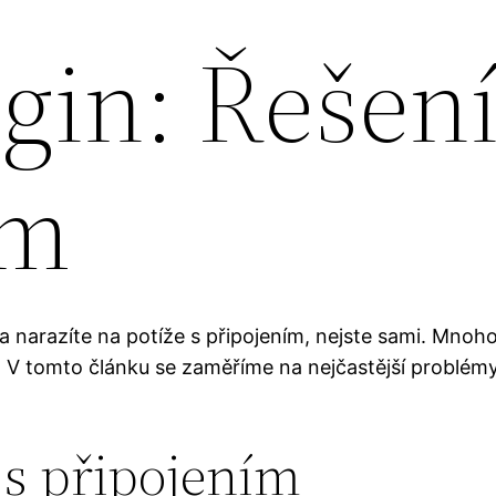
gin: Řešen
ím
a narazíte na potíže s připojením, nejste sami. Mnoh
ní. V tomto článku se zaměříme na nejčastější problé
 s připojením