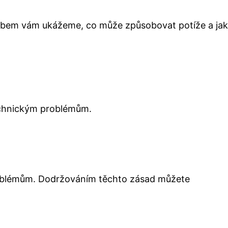
sobem vám ukážeme, co může způsobovat potíže a jak
echnickým problémům.
 problémům. Dodržováním těchto zásad můžete