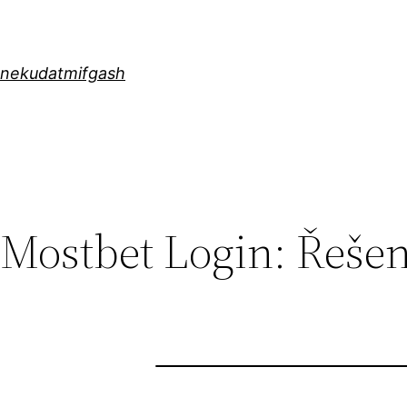
Skip
to
content
nekudatmifgash
Mostbet Login: Řeše