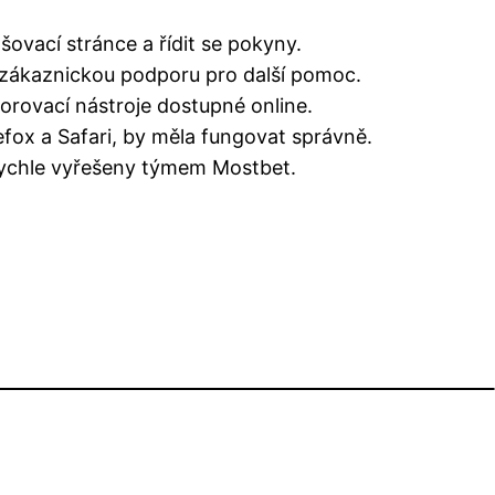
ovací stránce a řídit se pokyny.
e zákaznickou podporu pro další pomoc.
orovací nástroje dostupné online.
fox a Safari, by měla fungovat správně.
rychle vyřešeny týmem Mostbet.