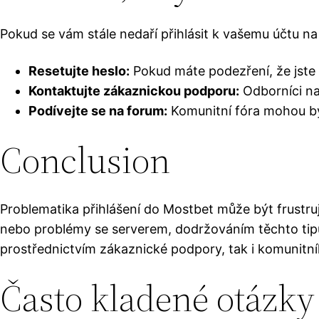
Pokud se vám stále nedaří přihlásit k vašemu účtu n
Resetujte heslo:
Pokud máte podezření, že jste z
Kontaktujte zákaznickou podporu:
Odborníci na
Podívejte se na forum:
Komunitní fóra mohou být
Conclusion
Problematika přihlášení do Mostbet může být frustruj
nebo problémy se serverem, dodržováním těchto tipů
prostřednictvím zákaznické podpory, tak i komunitní
Často kladené otázky