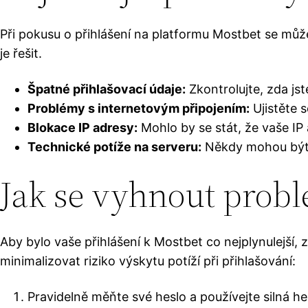
Při pokusu o přihlášení na platformu Mostbet se mů
je řešit.
Špatné přihlašovací údaje:
Zkontrolujte, zda jst
Problémy s internetovým připojením:
Ujistěte s
Blokace IP adresy:
Mohlo by se stát, že vaše IP
Technické potíže na serveru:
Někdy mohou být 
Jak se vyhnout prob
Aby bylo vaše přihlášení k Mostbet co nejplynulejš
minimalizovat riziko výskytu potíží při přihlašování:
Pravidelně měňte své heslo a používejte silná he