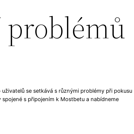
í problémů
o uživatelů se setkává s různými problémy při pokusu
my spojené s připojením k Mostbetu a nabídneme