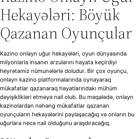
Hekayələri: Böyük
Qazanan Oyunçular
Kazino onlayn uğur hekayələri, oyun dünyasında
milyonlarla insanın arzularını həyata keçirdiyi
heyrətamiz nümunələrlə doludur. Bir çox oyunçu,
onlayn kazino platformalarında oynayaraq
mükafatlar qazanaraq həyatlarındakı mühüm
dəyişiklikləri etməyə nail olub. Bu məqalədə, onlayn
kazinolardan nəhəng mükafatlar qazanan
oyunçuların hekayələrini paylaşacağıq və onların bu
uğurlara necə nail olduğunu araşdıracağıq.