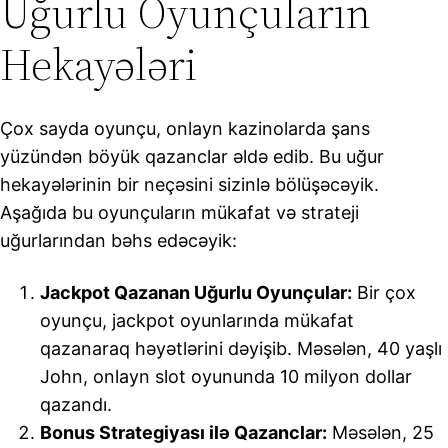
Uğurlu Oyunçuların
Hekayələri
Çox sayda oyunçu, onlayn kazinolarda şans
yüzündən böyük qazanclar əldə edib. Bu uğur
hekayələrinin bir neçəsini sizinlə bölüşəcəyik.
Aşağıda bu oyunçuların mükafat və strateji
uğurlarından bəhs edəcəyik:
Jackpot Qazanan Uğurlu Oyunçular:
Bir çox
oyunçu, jackpot oyunlarında mükafat
qazanaraq həyətlərini dəyişib. Məsələn, 40 yaşlı
John, onlayn slot oyununda 10 milyon dollar
qazandı.
Bonus Strategiyası ilə Qazanclar:
Məsələn, 25