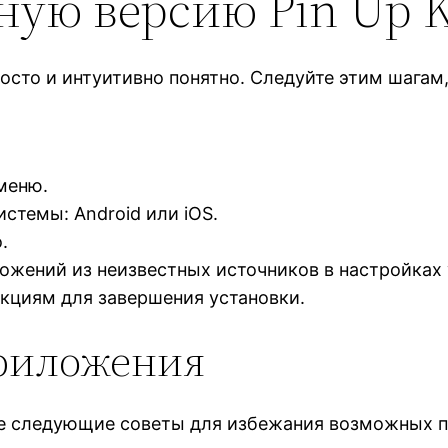
ную версию Pin Up 
осто и интуитивно понятно. Следуйте этим шагам
меню.
стемы: Android или iOS.
.
ложений из неизвестных источников в настройках 
укциям для завершения установки.
приложения
ите следующие советы для избежания возможных 