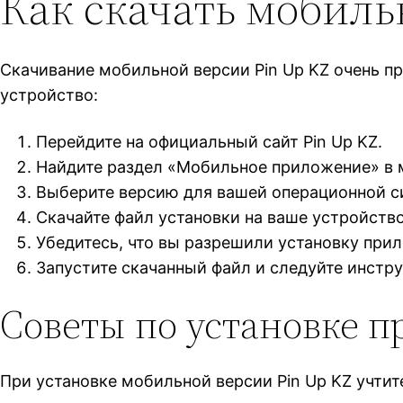
Как скачать мобиль
Скачивание мобильной версии Pin Up KZ очень пр
устройство:
Перейдите на официальный сайт Pin Up KZ.
Найдите раздел «Мобильное приложение» в 
Выберите версию для вашей операционной си
Скачайте файл установки на ваше устройство
Убедитесь, что вы разрешили установку при
Запустите скачанный файл и следуйте инстр
Советы по установке 
При установке мобильной версии Pin Up KZ учт