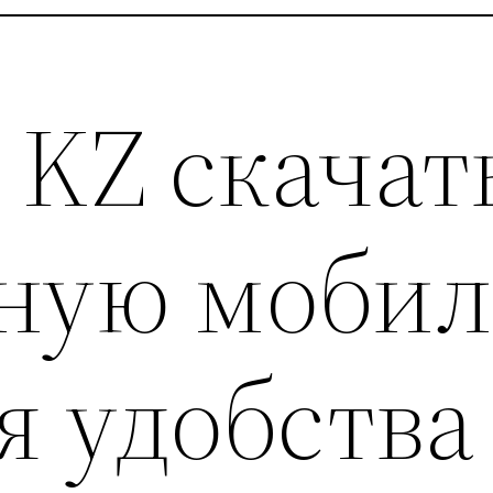
 KZ скачат
ную моби
я удобства