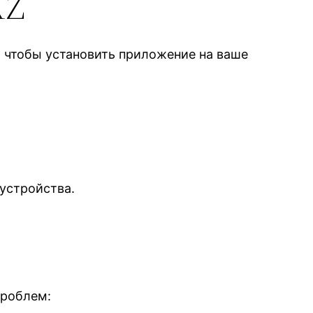
KZ
, чтобы установить приложение на ваше
устройства.
проблем: