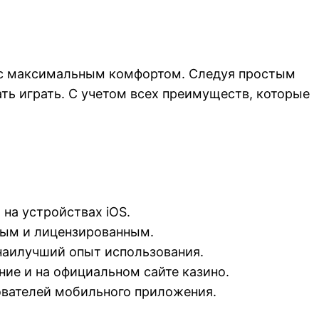
и с максимальным комфортом. Следуя простым
ть играть. С учетом всех преимуществ, которые
на устройствах iOS.
ным и лицензированным.
наилучший опыт использования.
ие и на официальном сайте казино.
ователей мобильного приложения.